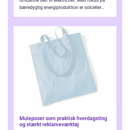
omdanne den til elektricitet. Med fokus på
bæredygtig energiproduktion er solceller
blevet en ...
Muleposer som praktisk hverdagsting
og stærkt reklameværktøj