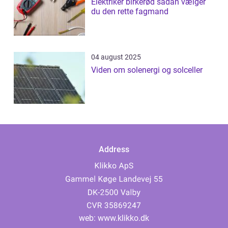
Elektriker birkerød sådan vælger
du den rette fagmand
04 august 2025
Viden om solenergi og solceller
Address
web:
www.klikko.dk