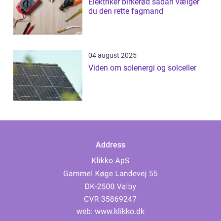
Elektriker birkerød sådan vælger
du den rette fagmand
04 august 2025
Viden om solenergi og solceller
Address
web:
www.klikko.dk