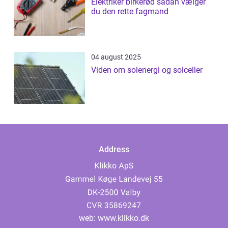
Elektriker birkerød sådan vælger
du den rette fagmand
04 august 2025
Viden om solenergi og solceller
Address
web:
www.klikko.dk