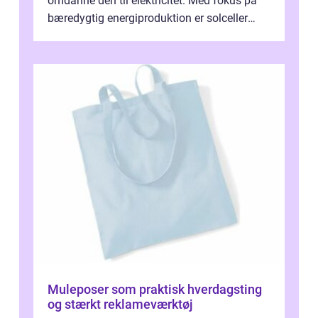
omdanne den til elektricitet. Med fokus på
bæredygtig energiproduktion er solceller
blevet en ...
Muleposer som praktisk hverdagsting
og stærkt reklameværktøj