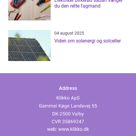
Elektriker birkerød sådan vælger
du den rette fagmand
04 august 2025
Viden om solenergi og solceller
Address
web:
www.klikko.dk