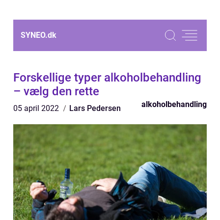
SYNEO.
dk
Forskellige typer alkoholbehandling
– vælg den rette
alkoholbehandling
05 april 2022
Lars Pedersen