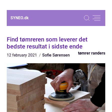
SYNEO.
dk
Find tømreren som leverer det
bedste resultat i sidste ende
tømrer randers
12 february 2021
Sofie Sørensen