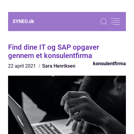
SYNEO.
dk
Find dine IT og SAP opgaver
gennem et konsulentfirma
konsulentfirma
22 april 2021
Sara Henriksen