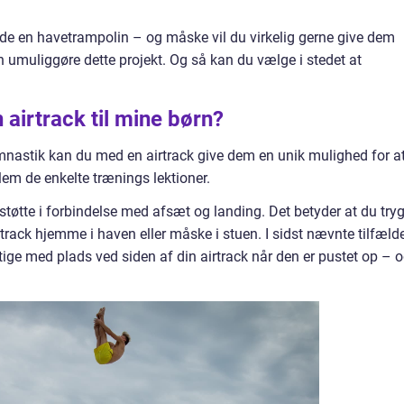
e en havetrampolin – og måske vil du virkelig gerne give dem
 umuliggøre dette projekt. Og så kan du vælge i stedet at
 airtrack til mine børn?
ymnastik kan du med en airtrack give dem en unik mulighed for a
em de enkelte trænings lektioner.
 støtte i forbindelse med afsæt og landing. Det betyder at du tryg
track hjemme i haven eller måske i stuen. I sidst nævnte tilfæld
igtige med plads ved siden af din airtrack når den er pustet op – 