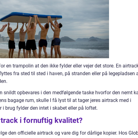
or en trampolin at den ikke fylder eller vejer det store. En airtrac
lyttes fra sted til sted i haven, på stranden eller på legepladsen a
den.
 den snildt opbevares i den medfølgende taske hvorfor den nemt k
ens bagage rum, skulle I få lyst til at tager jeres airtrack med i
 brug fylder den intet i skabet eller på loftet.
rack i fornuftig kvalitet?
lge den officielle airtrack og vare dig for dårlige kopier. Hos Glo