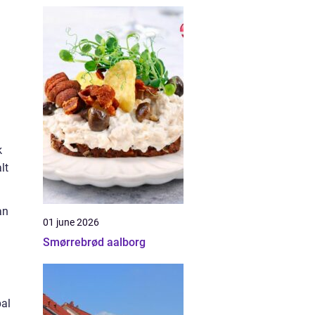
k
lt
an
01 june 2026
Smørrebrød aalborg
bal