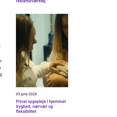
reklameværktøj
t
t
e
og
03 june 2026
Privat sygepleje i hjemmet
tryghed, nærvær og
fleksibilitet