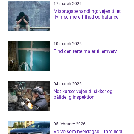
17 march 2026
Misbrugsbehandling: vejen til et
liv med mere frihed og balance
10 march 2026
Find den rette maler til erhverv
04 march 2026
Ndt kurser vejen til sikker og
pålidelig inspektion
05 february 2026
Volvo som hverdagsbil, familiebil