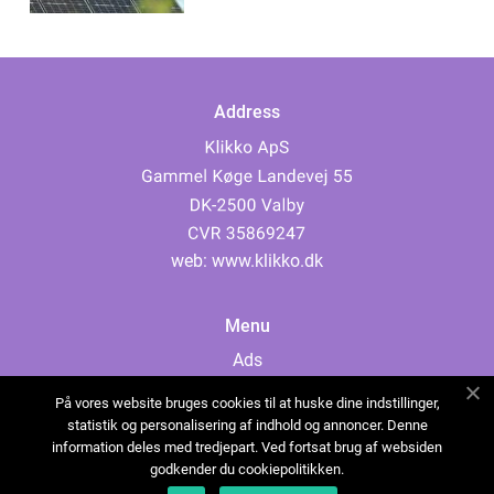
Address
web:
www.klikko.dk
Menu
Ads
About Us
På vores website bruges cookies til at huske dine indstillinger,
Cookies
statistik og personalisering af indhold og annoncer. Denne
information deles med tredjepart. Ved fortsat brug af websiden
Contact
godkender du cookiepolitikken.
Sitemap