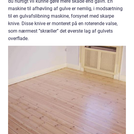
du hurtigt vil kunne gøre mere skade end gavn. En
maskine til afhøvling af gulve er nemlig, i modsætning
til en gulvafslibning maskine, forsynet med skarpe
knive. Disse knive er monteret på en roterende valse,
som nærmest ”skræller” det øverste lag af gulvets
overflade.