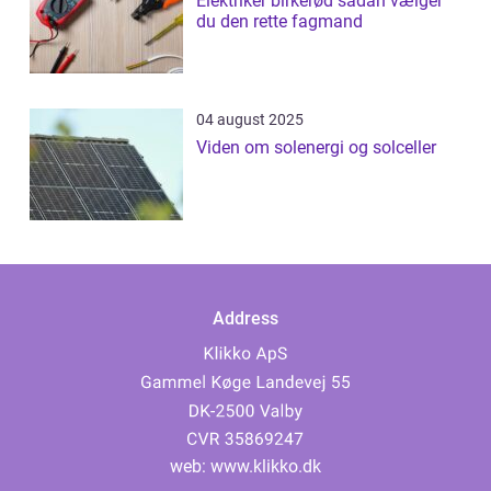
Elektriker birkerød sådan vælger
du den rette fagmand
04 august 2025
Viden om solenergi og solceller
Address
web:
www.klikko.dk