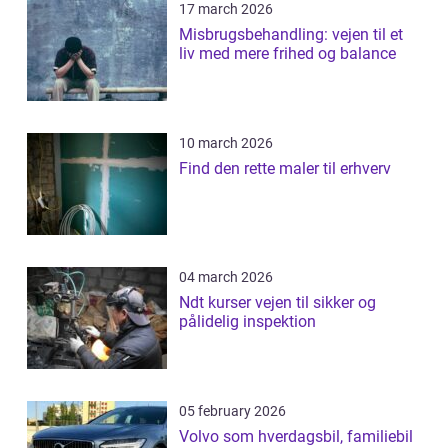
17 march 2026
Misbrugsbehandling: vejen til et
liv med mere frihed og balance
10 march 2026
Find den rette maler til erhverv
04 march 2026
Ndt kurser vejen til sikker og
pålidelig inspektion
05 february 2026
Volvo som hverdagsbil, familiebil