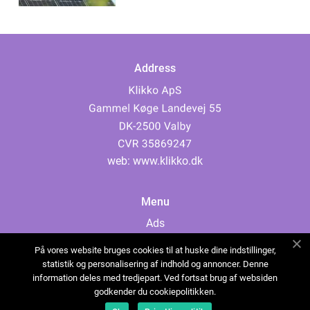
Address
web:
www.klikko.dk
Menu
Ads
About Us
På vores website bruges cookies til at huske dine indstillinger,
Cookies
statistik og personalisering af indhold og annoncer. Denne
information deles med tredjepart. Ved fortsat brug af websiden
Contact
godkender du cookiepolitikken.
Sitemap