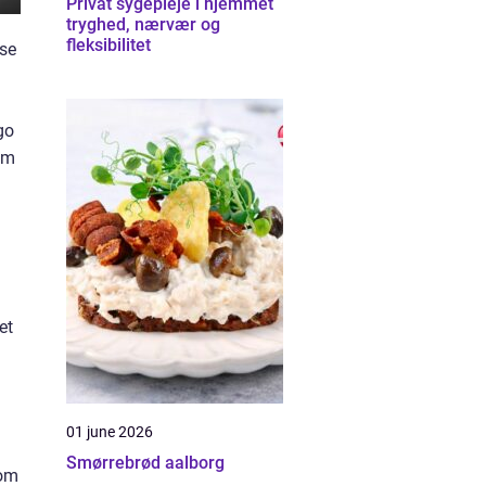
Privat sygepleje i hjemmet
tryghed, nærvær og
fleksibilitet
lse
go
som
et
01 june 2026
Smørrebrød aalborg
som