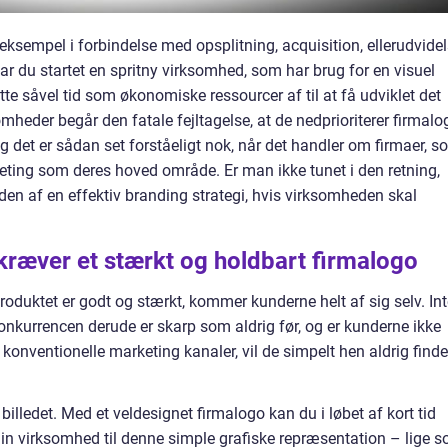
ksempel i forbindelse med opsplitning, acquisition, ellerudvide
har du startet en spritny virksomhed, som har brug for en visuel
tte såvel tid som økonomiske ressourcer af til at få udviklet det
mheder begår den fatale fejltagelse, at de nedprioriterer firmalo
. Og det er sådan set forståeligt nok, når det handler om firmaer, 
keting som deres hoved område. Er man ikke tunet i den retning,
den af en effektiv branding strategi, hvis virksomheden skal
kræver et stærkt og holdbart firmalogo
 produktet er godt og stærkt, kommer kunderne helt af sig selv. Int
nkurrencen derude er skarp som aldrig før, og er kunderne ikke
nventionelle marketing kanaler, vil de simpelt hen aldrig finde
 billedet. Med et veldesignet firmalogo kan du i løbet af kort tid
din virksomhed til denne simple grafiske repræsentation – lige 