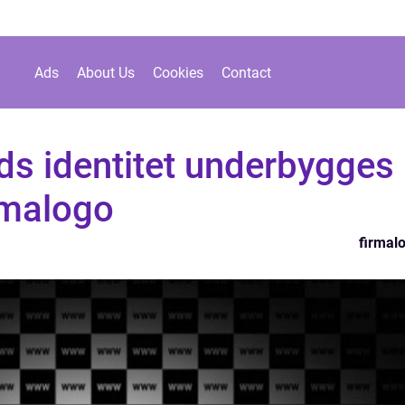
Ads
About Us
Cookies
Contact
ds identitet underbygges
irmalogo
firmal