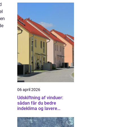
d
el
sen
de
06 april 2026
Udskiftning af vinduer:
sådan får du bedre
indeklima og lavere
varmeregning