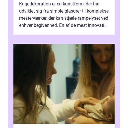
Kagedekoration er en kunstform, der har
udviklet sig fra simple glasurer til komplekse
mesterværker, der kan stjæle rampelyset ved
enhver begivenhed. En af de mest innovative
fremgangsm&ar...