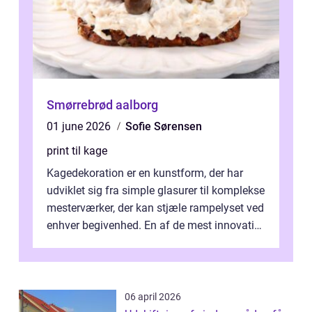
Smørrebrød aalborg
01 june 2026
Sofie Sørensen
print til kage
Kagedekoration er en kunstform, der har
udviklet sig fra simple glasurer til komplekse
mesterværker, der kan stjæle rampelyset ved
enhver begivenhed. En af de mest innovative
fremgangsm&ar...
06 april 2026