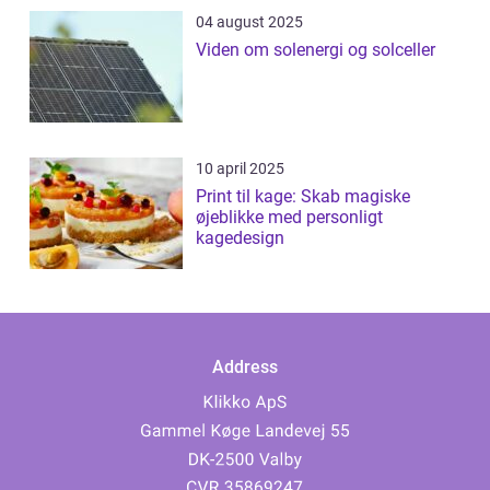
04 august 2025
Viden om solenergi og solceller
10 april 2025
Print til kage: Skab magiske
øjeblikke med personligt
kagedesign
Address