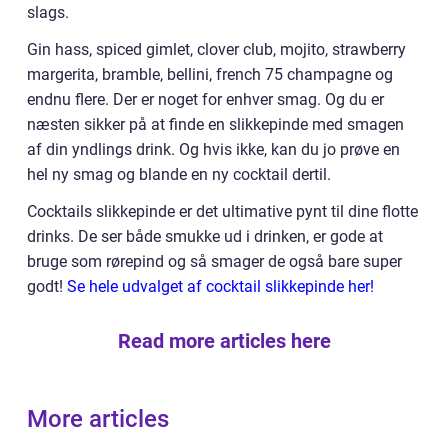
slags.
Gin hass, spiced gimlet, clover club, mojito, strawberry
margerita, bramble, bellini, french 75 champagne og
endnu flere. Der er noget for enhver smag. Og du er
næsten sikker på at finde en slikkepinde med smagen
af din yndlings drink. Og hvis ikke, kan du jo prøve en
hel ny smag og blande en ny cocktail dertil.
Cocktails slikkepinde er det ultimative pynt til dine flotte
drinks. De ser både smukke ud i drinken, er gode at
bruge som rørepind og så smager de også bare super
godt!
Se hele udvalget af cocktail slikkepinde her!
Read more articles here
More articles