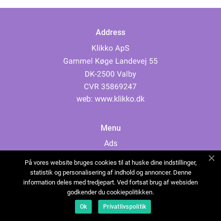
Address
web:
www.klikko.dk
Menu
Ads
About Us
På vores website bruges cookies til at huske dine indstillinger,
Cookies
statistik og personalisering af indhold og annoncer. Denne
information deles med tredjepart. Ved fortsat brug af websiden
Contact
godkender du cookiepolitikken.
Sitemap
Ok
Privatlivspolitik