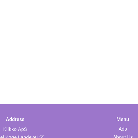
Address
Menu
Ads
About Us