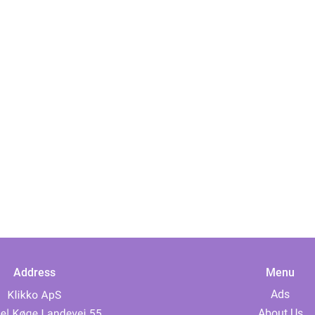
Address
Menu
Ads
About Us