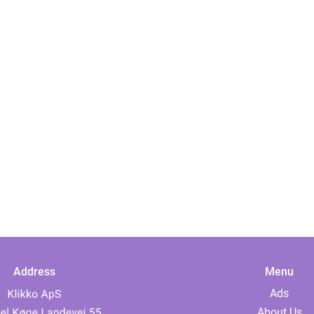
Address
Menu
Ads
About Us