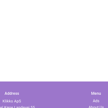
Address
Menu
Ads
About Us