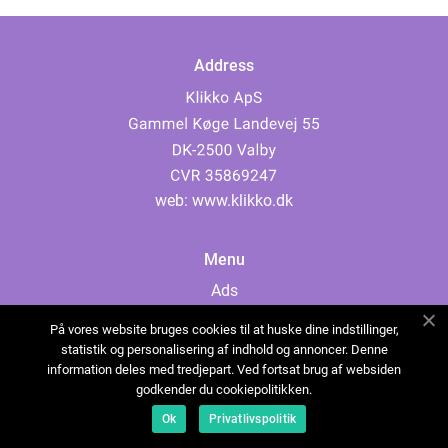
Address
web:
www.klikko.dk
Menu
Ads
About Us
På vores website bruges cookies til at huske dine indstillinger,
Cookies
statistik og personalisering af indhold og annoncer. Denne
information deles med tredjepart. Ved fortsat brug af websiden
Contact
godkender du cookiepolitikken.
Sitemap
Ok
Privatlivspolitik