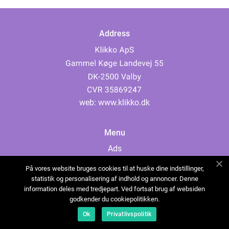
Address
web:
www.klikko.dk
Menu
Ads
About Us
På vores website bruges cookies til at huske dine indstillinger,
Cookies
statistik og personalisering af indhold og annoncer. Denne
information deles med tredjepart. Ved fortsat brug af websiden
Contact
godkender du cookiepolitikken.
Sitemap
Ok
Privatlivspolitik