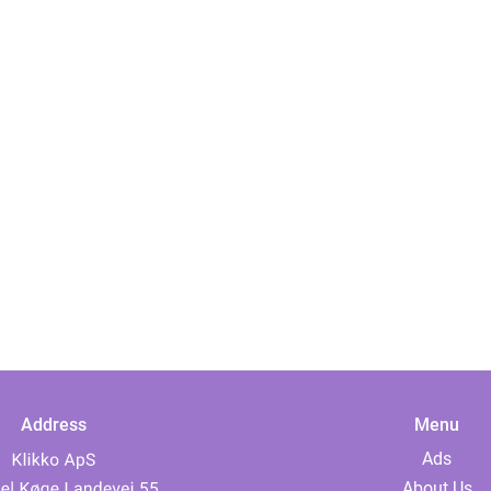
Address
Menu
Ads
About Us