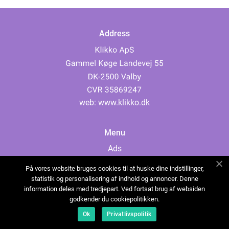
Address
web:
www.klikko.dk
Menu
Ads
About Us
På vores website bruges cookies til at huske dine indstillinger,
Cookies
statistik og personalisering af indhold og annoncer. Denne
information deles med tredjepart. Ved fortsat brug af websiden
Contact
godkender du cookiepolitikken.
Sitemap
Ok
Privatlivspolitik