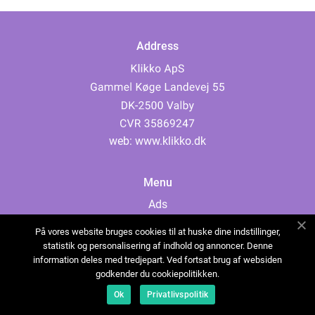
Address
web:
www.klikko.dk
Menu
Ads
About Us
På vores website bruges cookies til at huske dine indstillinger,
Cookies
statistik og personalisering af indhold og annoncer. Denne
information deles med tredjepart. Ved fortsat brug af websiden
Contact
godkender du cookiepolitikken.
Sitemap
Ok
Privatlivspolitik