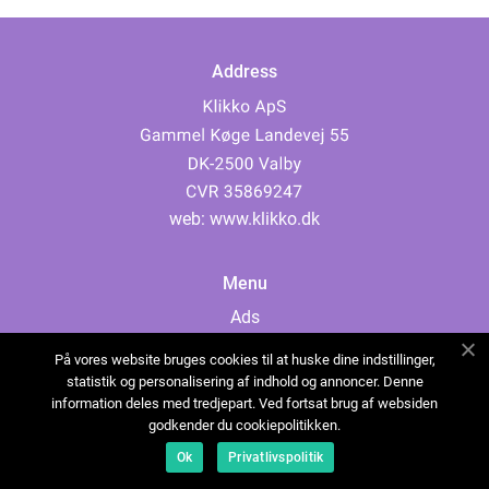
Address
web:
www.klikko.dk
Menu
Ads
About Us
På vores website bruges cookies til at huske dine indstillinger,
Cookies
statistik og personalisering af indhold og annoncer. Denne
information deles med tredjepart. Ved fortsat brug af websiden
Contact
godkender du cookiepolitikken.
Sitemap
Ok
Privatlivspolitik