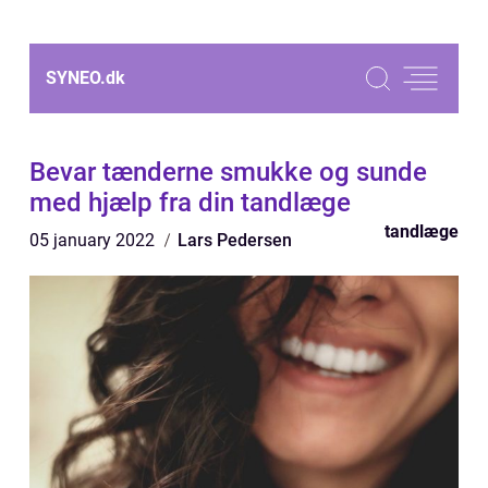
SYNEO.
dk
Bevar tænderne smukke og sunde
med hjælp fra din tandlæge
tandlæge
05 january 2022
Lars Pedersen