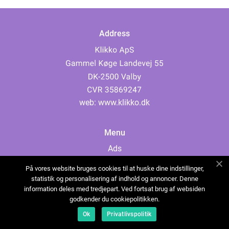
Address
web:
www.klikko.dk
Menu
Ads
About Us
På vores website bruges cookies til at huske dine indstillinger,
Cookies
statistik og personalisering af indhold og annoncer. Denne
information deles med tredjepart. Ved fortsat brug af websiden
Contact
godkender du cookiepolitikken.
Sitemap
Ok
Privatlivspolitik