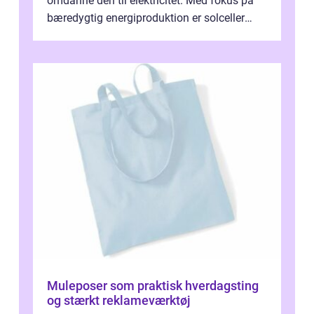
omdanne den til elektricitet. Med fokus på
bæredygtig energiproduktion er solceller
blevet en ...
Muleposer som praktisk hverdagsting
og stærkt reklameværktøj