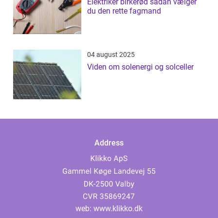
Elektriker birkerød sådan vælger
du den rette fagmand
04 august 2025
Viden om solenergi og solceller
Address
web:
www.klikko.dk